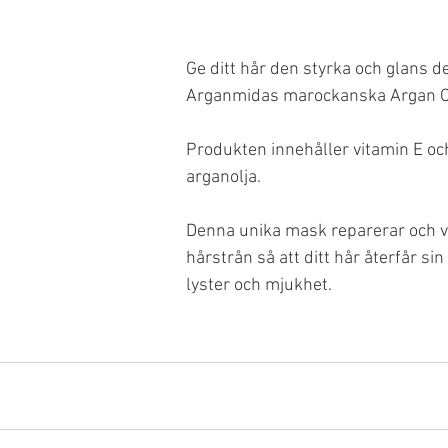
Ge ditt hår den styrka och glans d
Arganmidas marockanska Argan O
Produkten innehåller vitamin E och
arganolja.
Denna unika mask reparerar och vi
hårstrån så att ditt hår återfår si
lyster och mjukhet.