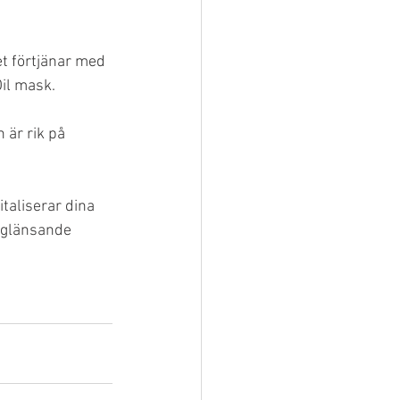
et förtjänar med 
il mask.
 är rik på 
taliserar dina 
n glänsande 